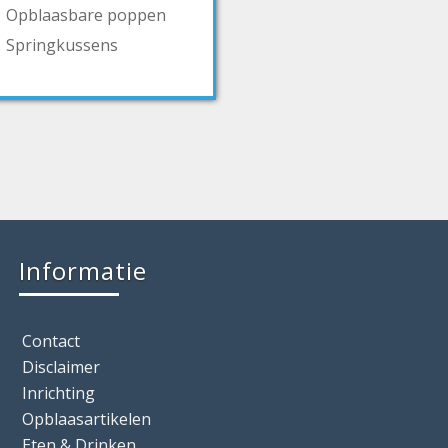
Opblaasbare poppen
Springkussens
Informatie
Contact
Disclaimer
Inrichting
Opblaasartikelen
Eten & Drinken