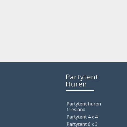
Partytent
Huren
Partytent huren
friesland
Partytent 4 x 4
Partytent 6 x 3