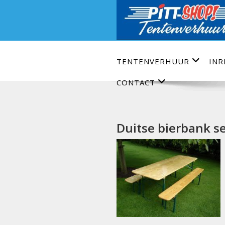
Ga
naar
de
inhoud
TENTENVERHUUR
INR
CONTACT
Duitse bierbank se