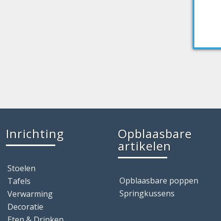
Inrichting
Opblaasbare
artikelen
Stoelen
Opblaasbare poppen
Tafels
Springkussens
Verwarming
Decoratie
Eten & Drinken