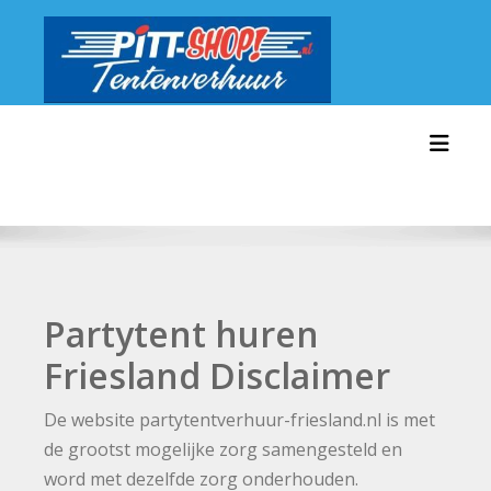
Ga
naar
de
inhoud
Toggl
Partytent huren
Friesland Disclaimer
De website partytentverhuur-friesland.nl is met
de grootst mogelijke zorg samengesteld en
word met dezelfde zorg onderhouden.