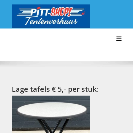
Ga
naar
de
inhoud
Toggl
Lage tafels € 5,- per stuk: