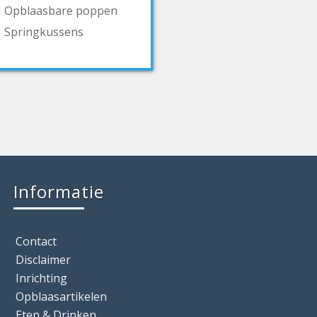
Opblaasbare poppen
Springkussens
Informatie
Contact
Disclaimer
Inrichting
Opblaasartikelen
Eten & Drinken