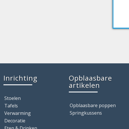
Inrichting
Opblaasbare
artikelen
Stoelen
Opblaasbare poppen
Tafels
Springkussens
Verwarming
Decoratie
Eten & Drinken