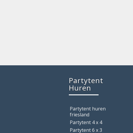
Partytent
Huren
Partytent huren
friesland
Partytent 4 x 4
Partytent 6 x 3