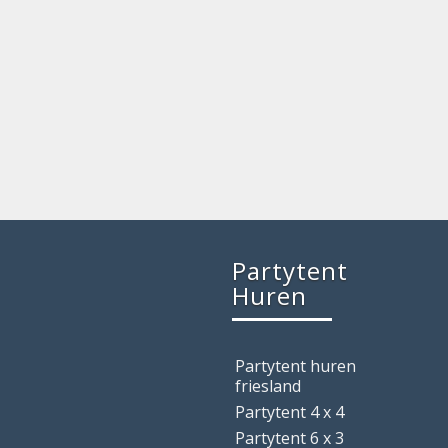
Partytent
Huren
Partytent huren
friesland
Partytent 4 x 4
Partytent 6 x 3