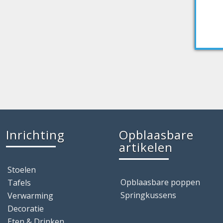
Inrichting
Opblaasbare
artikelen
Stoelen
Opblaasbare poppen
Tafels
Springkussens
Verwarming
Decoratie
Eten & Drinken