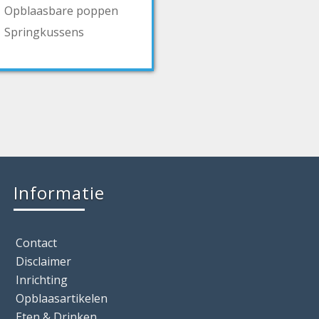
Opblaasbare poppen
Springkussens
Informatie
Contact
Disclaimer
Inrichting
Opblaasartikelen
Eten & Drinken